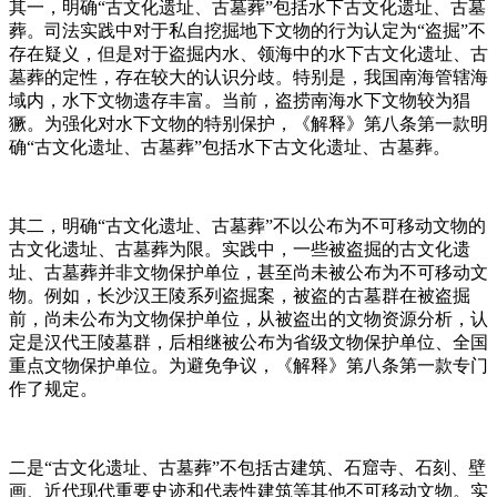
其一，明确“古文化遗址、古墓葬”包括水下古文化遗址、古墓
葬。司法实践中对于私自挖掘地下文物的行为认定为“盗掘”不
存在疑义，但是对于盗掘内水、领海中的水下古文化遗址、古
墓葬的定性，存在较大的认识分歧。特别是，我国南海管辖海
域内，水下文物遗存丰富。当前，盗捞南海水下文物较为猖
獗。为强化对水下文物的特别保护，《解释》第八条第一款明
确“古文化遗址、古墓葬”包括水下古文化遗址、古墓葬。
其二，明确“古文化遗址、古墓葬”不以公布为不可移动文物的
古文化遗址、古墓葬为限。实践中，一些被盗掘的古文化遗
址、古墓葬并非文物保护单位，甚至尚未被公布为不可移动文
物。例如，长沙汉王陵系列盗掘案，被盗的古墓群在被盗掘
前，尚未公布为文物保护单位，从被盗出的文物资源分析，认
定是汉代王陵墓群，后相继被公布为省级文物保护单位、全国
重点文物保护单位。为避免争议，《解释》第八条第一款专门
作了规定。
二是“古文化遗址、古墓葬”不包括古建筑、石窟寺、石刻、壁
画、近代现代重要史迹和代表性建筑等其他不可移动文物。实